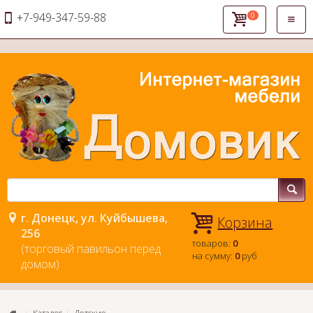
+7-949-347-59-88
0
Откры
навиг
г. Донецк, ул. Куйбышева,
Корзина
256
товаров:
0
(торговый павильон перед
на сумму:
0
руб
домом)