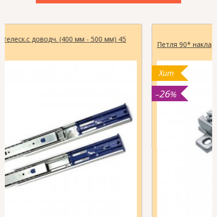
Петля 90* накладная
Хит
26
–
%