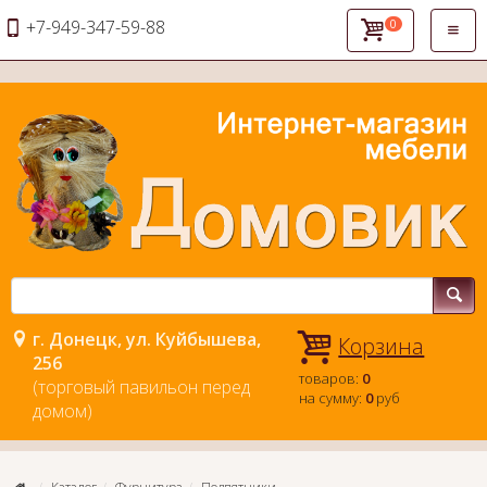
+7-949-347-59-88
0
Откры
навиг
г. Донецк, ул. Куйбышева,
Корзина
256
товаров:
0
(торговый павильон перед
на сумму:
0
руб
домом)