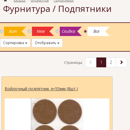
Каталог
Фурнитура
Подпятники
Фурнитура / Подпятники
Хит
New
Скидка
Все
Сортировка
Отображать
1
2
Страницы:
Войлочный подпятник д=55мм (8шт.)