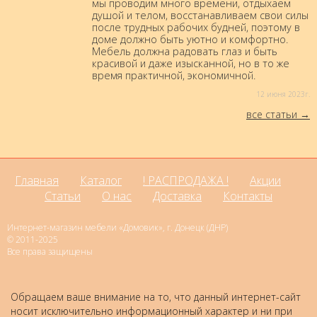
мы проводим много времени, отдыхаем
душой и телом, восстанавливаем свои силы
после трудных рабочих будней, поэтому в
доме должно быть уютно и комфортно.
Мебель должна радовать глаз и быть
красивой и даже изысканной, но в то же
время практичной, экономичной.
12 июня 2023г.
все статьи
Главная
Каталог
! РАСПРОДАЖА !
Акции
Статьи
О нас
Доставка
Контакты
Интернет-магазин мебели «Домовик», г. Донецк (ДНР)
© 2011-2025
Все права защищены
Обращаем ваше внимание на то, что данный интернет-сайт
носит исключительно информационный характер и ни при