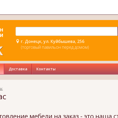
г. Донецк, ул. Куйбышева, 256
(торговый павильон перед домом)
Доставка
Контакты
ас
ас
товление мебели на заказ - это наша с