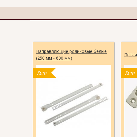
Направляющие роликовые белые
Петля
(250 мм - 600 мм)
Хит
Хит