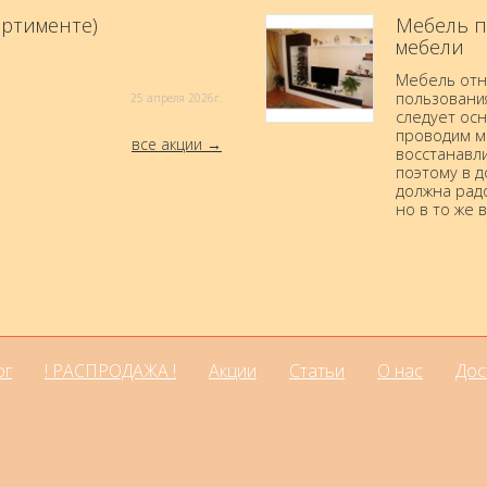
ортименте)
Мебель п
мебели
Мебель отн
пользовани
25 aпреля 2026г.
следует осн
проводим м
все акции
восстанавли
поэтому в 
должна радо
но в то же 
ог
! РАСПРОДАЖА !
Акции
Статьи
О нас
Дос