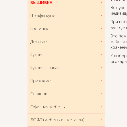
ВЫШИВКА
Вот уже
индивид
Шкафы-купе
При выбо
выглядет
Гостиные
Это пом
Детские
мебели 
хранени
Кухни
К выбору
оговари
Кухни на заказ
Прихожие
Спальни
Офисная мебель
ЛОФТ (мебель из металла)