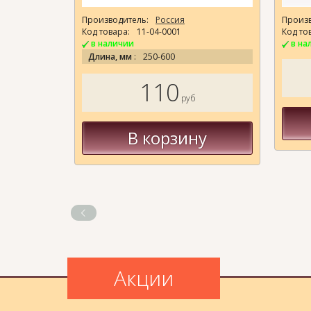
Производитель:
Россия
Произв
Код товара:
11-04-0001
Код то
в наличии
в на
Длина, мм
:
250-600
110
руб
В корзину
Акции