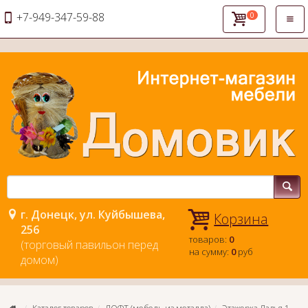
+7-949-347-59-88
0
Откр
нави
г. Донецк, ул. Куйбышева,
Корзина
256
товаров:
0
(торговый павильон перед
на сумму:
0
руб
домом)