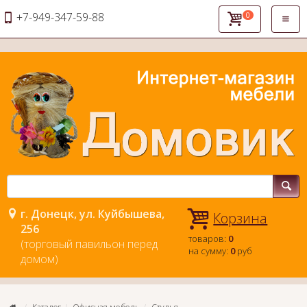
+7-949-347-59-88
0
Откры
навиг
г. Донецк, ул. Куйбышева,
Корзина
256
товаров:
0
(торговый павильон перед
на сумму:
0
руб
домом)