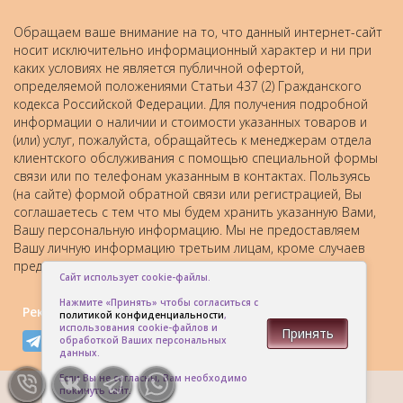
Обращаем ваше внимание на то, что данный интернет-сайт
носит исключительно информационный характер и ни при
каких условиях не является публичной офертой,
определяемой положениями Статьи 437 (2) Гражданского
кодекса Российской Федерации. Для получения подробной
информации о наличии и стоимости указанных товаров и
(или) услуг, пожалуйста, обращайтесь к менеджерам отдела
клиентского обслуживания с помощью специальной формы
связи или по телефонам указанным в контактах. Пользуясь
(на сайте) формой обратной связи или регистрацией, Вы
соглашаетесь с тем что мы будем хранить указанную Вами,
Вашу персональную информацию. Мы не предоставляем
Вашу личную информацию третьим лицам, кроме случаев
предусмотренных законодательством.
Сайт использует cookie-файлы.
Нажмите «Принять» чтобы согласиться с
Рекомендовать друзьям:
политикой конфиденциальности
,
использования cookie-файлов и
Принять
обработкой Ваших персональных
данных.
Если Вы не согласны, Вам необходимо
покинуть сайт.