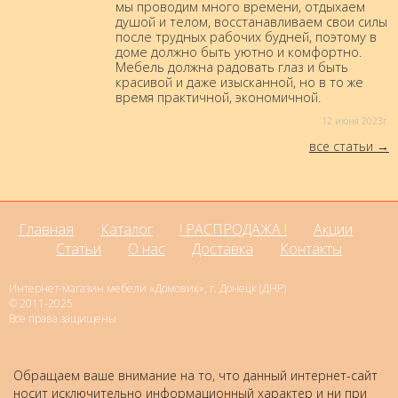
мы проводим много времени, отдыхаем
душой и телом, восстанавливаем свои силы
после трудных рабочих будней, поэтому в
доме должно быть уютно и комфортно.
Мебель должна радовать глаз и быть
красивой и даже изысканной, но в то же
время практичной, экономичной.
12 июня 2023г.
все статьи
Главная
Каталог
! РАСПРОДАЖА !
Акции
Статьи
О нас
Доставка
Контакты
Интернет-магазин мебели «Домовик», г. Донецк (ДНР)
© 2011-2025
Все права защищены
Обращаем ваше внимание на то, что данный интернет-сайт
носит исключительно информационный характер и ни при