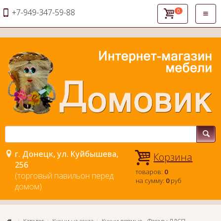
+7-949-347-59-88
0
Откры
навиг
г. Донецк, ул. Куйбышева,
Корзина
256
товаров:
0
(торговый павильон перед
на сумму:
0
руб
домом)