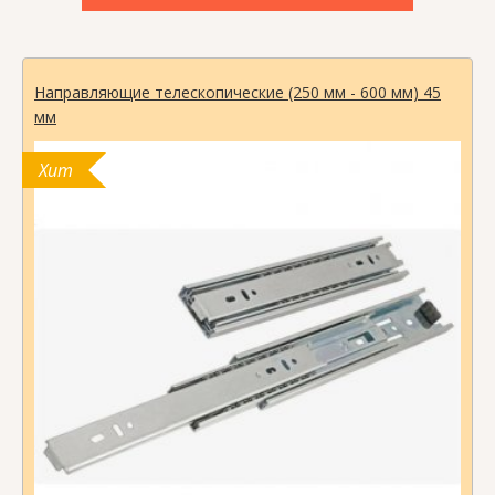
Стул Мираж (Цвет в ассортименте)
Хит
10
–
%