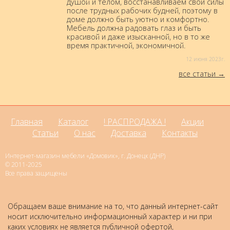
душой и телом, восстанавливаем свои силы
после трудных рабочих будней, поэтому в
доме должно быть уютно и комфортно.
Мебель должна радовать глаз и быть
красивой и даже изысканной, но в то же
время практичной, экономичной.
12 июня 2023г.
все статьи
Главная
Каталог
! РАСПРОДАЖА !
Акции
Статьи
О нас
Доставка
Контакты
Интернет-магазин мебели «Домовик», г. Донецк (ДНР)
© 2011-2025
Все права защищены
Обращаем ваше внимание на то, что данный интернет-сайт
носит исключительно информационный характер и ни при
каких условиях не является публичной офертой,