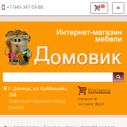
+7-949-347-59-88
0
Откры
навиг
г. Донецк, ул. Куйбышева,
Корзина
256
товаров:
0
(торговый павильон перед
на сумму:
0
руб
домом)