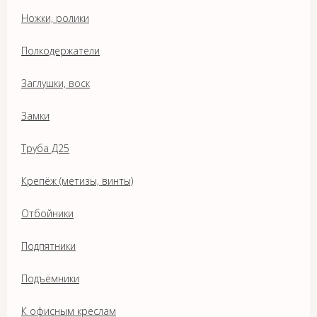
Ножки, ролики
Полкодержатели
Заглушки, воск
Замки
Труба Д25
Крепёж (метизы, винты)
Отбойники
Подпятники
Подъёмники
К офисным креслам