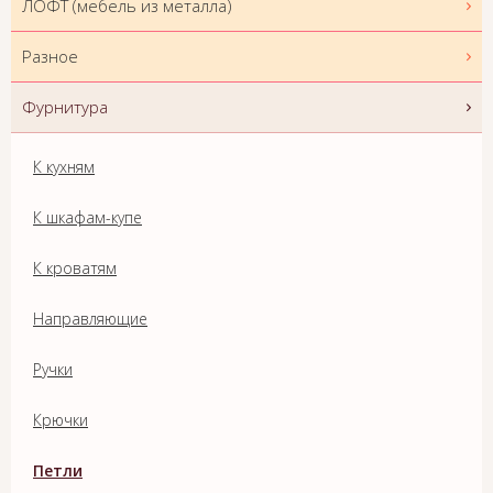
ЛОФТ (мебель из металла)
Разное
Фурнитура
К кухням
К шкафам-купе
К кроватям
Направляющие
Ручки
Крючки
Петли