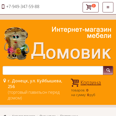
+7-949-347-59-88
0
Откры
навиг
г. Донецк, ул. Куйбышева,
Корзина
256
товаров:
0
(торговый павильон перед
на сумму:
0
руб
домом)