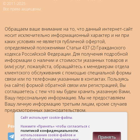
© 2011-2025
Все права защищены
Обращаем ваше внимание на то, что данный интернет-сайт
носит исключительно информационный характер и ни при
каких условиях не является публичной офертой,
определяемой положениями Статьи 437 (2) Гражданского
кодекса Российской Федерации. Для получения подробной
информации о наличии и стоимости указанных товаров и
(или) услуг, пожалуйста, обращайтесь к менеджерам отдела
клиентского обслуживания с помощью специальной формы
связи или по телефонам указанным в контактах. Пользуясь
(на сайте) формой обратной связи или регистрацией, Вы
соглашаетесь с тем что мы будем хранить указанную Вами,
Вашу персональную информацию. Мы не предоставляем
Вашу личную информацию третьим лицам, кроме случаев
предусмотренных законодательством.
Сайт использует cookie-файлы.
Рекомендовать друзьям:
Нажмите «Принять» чтобы согласиться с
политикой конфиденциальности
,
использования cookie-файлов и
Принять
обработкой Ваших персональных