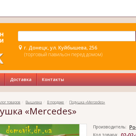
г. Донецк, ул. Куйбышева, 256
(торговый павильон перед домом)
Доставка
Контакты
алог товаров
Вышивка
В продаже
Подушка «Mercedes»
ушка «Mercedes»
Производитель:
Ро
Код товара:
02-02