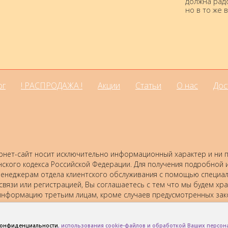
должна радо
но в то же 
ог
! РАСПРОДАЖА !
Акции
Статьи
О нас
Дос
нет-сайт носит исключительно информационный характер и ни пр
нского кодекса Российской Федерации. Для получения подробной
 к менеджерам отдела клиентского обслуживания с помощью специ
 связи или регистрацией, Вы соглашаетесь с тем что мы будем хр
нформацию третьим лицам, кроме случаев предусмотренных зак
конфиденциальности
, использования cookie-файлов и обработкой Ваших персо