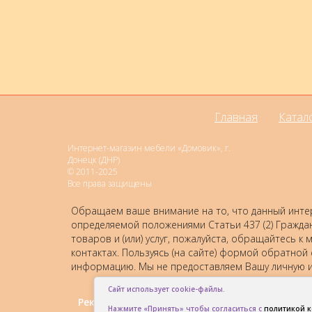
Главная
Катал
Интернет-магазин мебели «Домовик», г.
Донецк (ДНР)
© 2011-2025
Все права защищены
Обращаем ваше внимание на то, что данный интер
определяемой положениями Статьи 437 (2) Гражда
товаров и (или) услуг, пожалуйста, обращайтесь
контактах. Пользуясь (на сайте) формой обратной
информацию. Мы не предоставляем Вашу личную и
Сайт использует cookie-файлы.
Рекомендовать друзьям:
Нажмите «Принять» чтобы согласиться с
политикой 