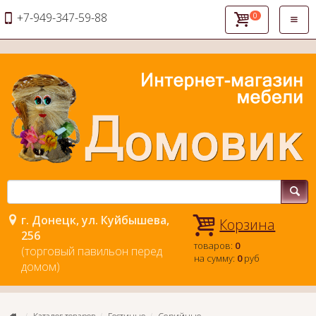
+7-949-347-59-88
0
Откры
навиг
г. Донецк, ул. Куйбышева,
Корзина
256
товаров:
0
(торговый павильон перед
на сумму:
0
руб
домом)