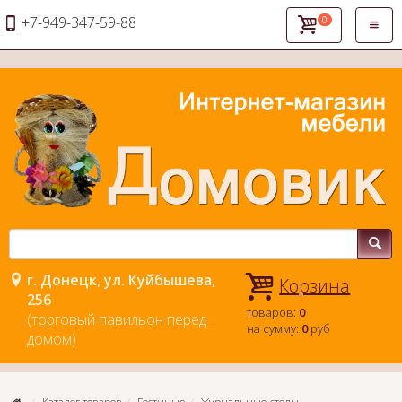
+7-949-347-59-88
0
Откры
навиг
г. Донецк, ул. Куйбышева,
Корзина
256
товаров:
0
(торговый павильон перед
на сумму:
0
руб
домом)