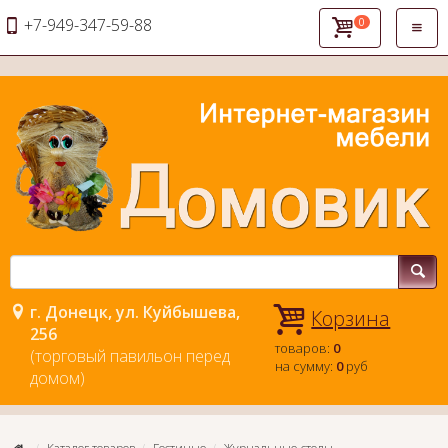
+7-949-347-59-88
0
Откры
навиг
г. Донецк, ул. Куйбышева,
Корзина
256
товаров:
0
(торговый павильон перед
на сумму:
0
руб
домом)