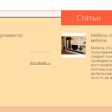
Статьи
ортименте)
Мебель п
мебели
Мебель отн
пользовани
25 aпреля 2026г.
следует осн
проводим м
все акции
восстанавли
поэтому в 
должна радо
но в то же 