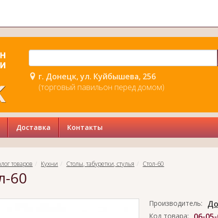
г. Донецк, ул. Куйбышева, 256
(торговый павильон перед домом)
Доставка
Контакты
алог товаров
Кухни
Столы, табуретки, стулья
Стол-60
л-60
Производитель:
До
Код товара:
06-05