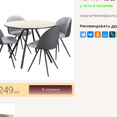
есть в наличии
соната+венге(распо
Рекомендовать др
249
В корзину
руб