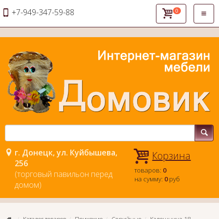
+7-949-347-59-88
0
Откры
навиг
г. Донецк, ул. Куйбышева,
Корзина
256
товаров:
0
(торговый павильон перед
на сумму:
0
руб
домом)