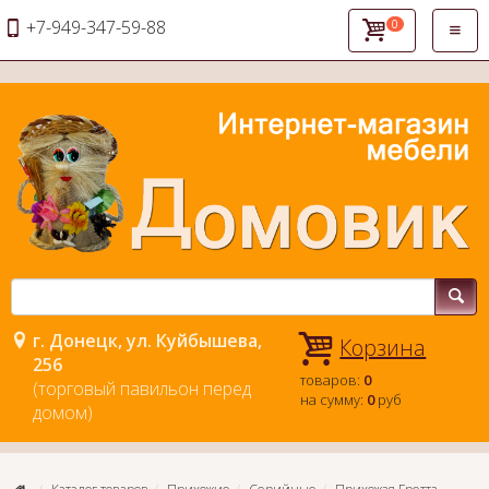
+7-949-347-59-88
0
Откры
навиг
г. Донецк, ул. Куйбышева,
Корзина
256
товаров:
0
(торговый павильон перед
на сумму:
0
руб
домом)