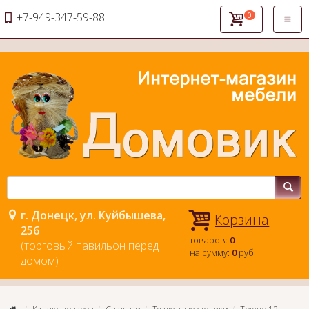
+7-949-347-59-88
0
Откры
навиг
г. Донецк, ул. Куйбышева,
Корзина
256
товаров:
0
(торговый павильон перед
на сумму:
0
руб
домом)