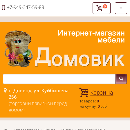
+7-949-347-59-88
0
Откры
навиг
г. Донецк, ул. Куйбышева,
Корзина
256
товаров:
0
(торговый павильон перед
на сумму:
0
руб
домом)