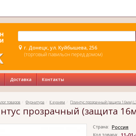
г. Донецк, ул. Куйбышева, 256
(торговый павильон перед домом)
Доставка
Контакты
алог товаров
Фурнитура
К кухням
Плинтус прозрачный (защита 16мм) L
нтус прозрачный (защита 16м
Страна:
Россия
Код товара:
11-01