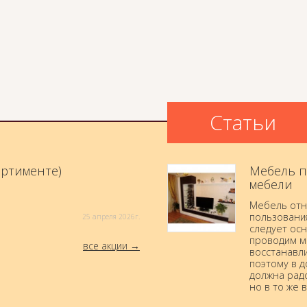
Статьи
ортименте)
Мебель п
мебели
Мебель отн
пользовани
25 aпреля 2026г.
следует осн
проводим м
все акции
восстанавли
поэтому в 
должна радо
но в то же 