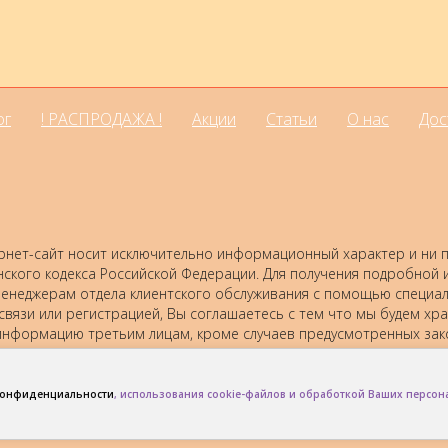
ог
! РАСПРОДАЖА !
Акции
Статьи
О нас
Дос
нет-сайт носит исключительно информационный характер и ни пр
нского кодекса Российской Федерации. Для получения подробной
 к менеджерам отдела клиентского обслуживания с помощью специ
 связи или регистрацией, Вы соглашаетесь с тем что мы будем хр
нформацию третьим лицам, кроме случаев предусмотренных зак
конфиденциальности
, использования cookie-файлов и обработкой Ваших персо