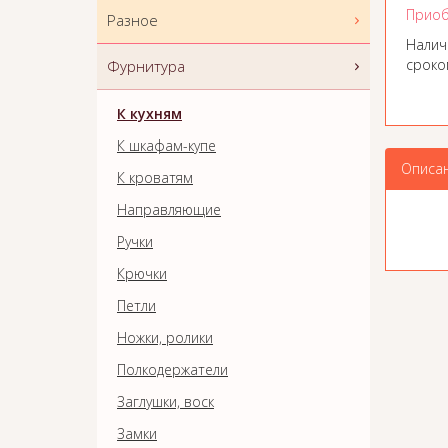
Приоб
Разное
Налич
сроком
Фурнитура
К кухням
К шкафам-купе
Описа
К кроватям
Направляющие
Ручки
Крючки
Петли
Ножки, ролики
Полкодержатели
Заглушки, воск
Замки