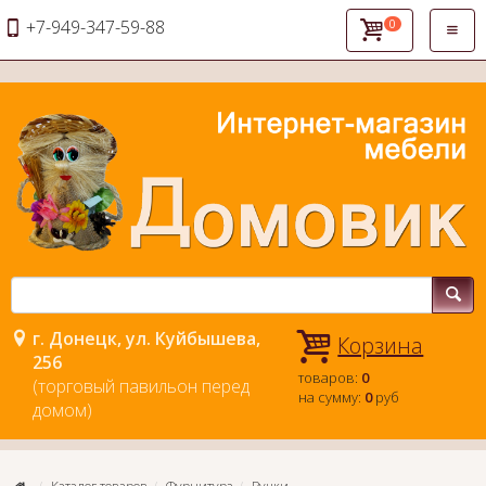
+7-949-347-59-88
0
Откры
навиг
г. Донецк, ул. Куйбышева,
Корзина
256
товаров:
0
(торговый павильон перед
на сумму:
0
руб
домом)