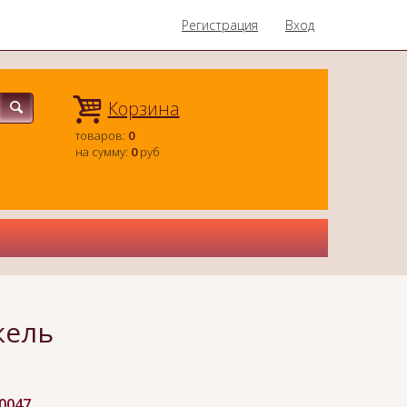
Регистрация
Вход
Корзина
товаров:
0
на сумму:
0
руб
кель
-0047