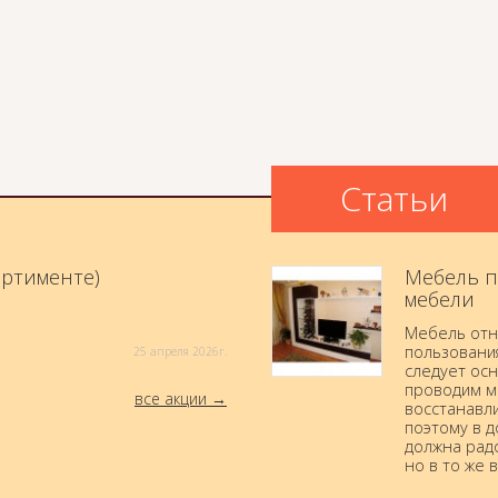
Статьи
ортименте)
Мебель п
мебели
Мебель отн
пользовани
25 aпреля 2026г.
следует осн
проводим м
все акции
восстанавли
поэтому в 
должна радо
но в то же 