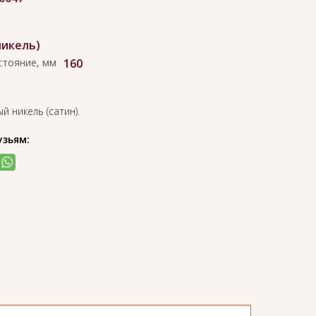
никель)
стояние, мм
160
й никель (сатин).
узьям: