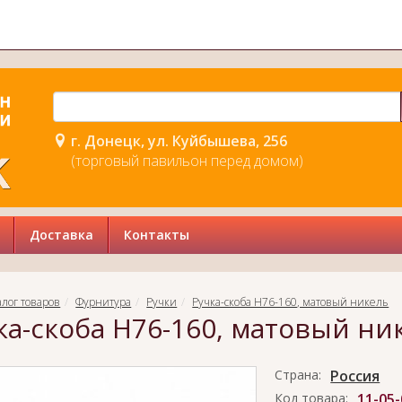
г. Донецк, ул. Куйбышева, 256
(торговый павильон перед домом)
Доставка
Контакты
алог товаров
Фурнитура
Ручки
Ручка-скоба H76-160, матовый никель
ка-скоба H76-160, матовый ни
Страна:
Россия
Код товара:
11-05