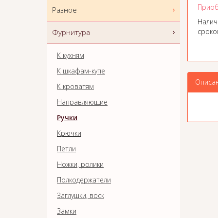
Приоб
Разное
Налич
сроком
Фурнитура
К кухням
К шкафам-купе
Описа
К кроватям
Направляющие
Ручки
Крючки
Петли
Ножки, ролики
Полкодержатели
Заглушки, воск
Замки