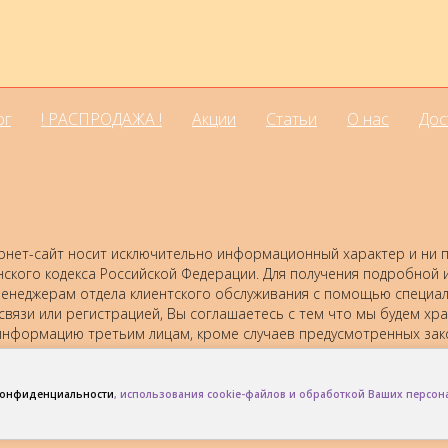
ог
! РАСПРОДАЖА !
Акции
Статьи
О нас
Дос
нет-сайт носит исключительно информационный характер и ни пр
нского кодекса Российской Федерации. Для получения подробной
 к менеджерам отдела клиентского обслуживания с помощью специ
 связи или регистрацией, Вы соглашаетесь с тем что мы будем хр
нформацию третьим лицам, кроме случаев предусмотренных зак
конфиденциальности
, использования cookie-файлов и обработкой Ваших персо