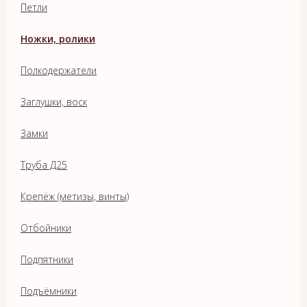
Петли
Ножки, ролики
Полкодержатели
Заглушки, воск
Замки
Труба Д25
Крепёж (метизы, винты)
Отбойники
Подпятники
Подъёмники