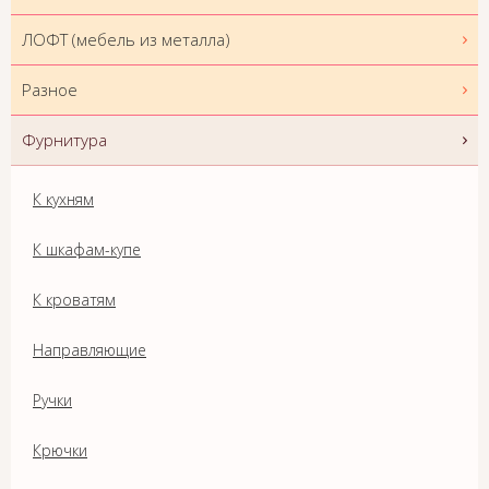
ЛОФТ (мебель из металла)
Разное
Фурнитура
К кухням
К шкафам-купе
К кроватям
Направляющие
Ручки
Крючки