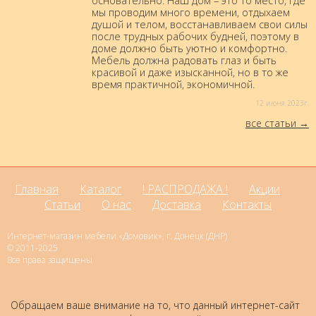
основательно. Наш дом – это то место, где
мы проводим много времени, отдыхаем
душой и телом, восстанавливаем свои силы
после трудных рабочих будней, поэтому в
доме должно быть уютно и комфортно.
Мебель должна радовать глаз и быть
красивой и даже изысканной, но в то же
время практичной, экономичной.
12 июня 2023г.
все статьи
Главная
Каталог
! РАСПРОДАЖА !
Акции
Статьи
О нас
Доставка
Контакты
Интернет-магазин мебели «Домовик», г. Донецк (ДНР)
© 2011-2025
Все права защищены
Обращаем ваше внимание на то, что данный интернет-сайт