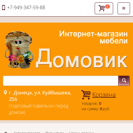
+7-949-347-59-88
0
Откры
навиг
г. Донецк, ул. Куйбышева,
Корзина
256
товаров:
0
(торговый павильон перед
на сумму:
0
руб
домом)