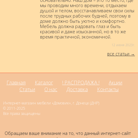
основательно. Наш дом – это то место, где
мы проводим много времени, отдыхаем
душой и телом, восстанавливаем свои силы
после трудных рабочих будней, поэтому в
доме должно быть уютно и комфортно.
Мебель должна радовать глаз и быть
красивой и даже изысканной, но в то же
время практичной, экономичной.
12 июня 2023г.
все статьи
Главная
Каталог
! РАСПРОДАЖА !
Акции
Статьи
О нас
Доставка
Контакты
Интернет-магазин мебели «Домовик», г. Донецк (ДНР)
© 2011-2025
Все права защищены
Обращаем ваше внимание на то, что данный интернет-сайт