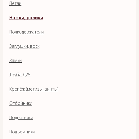
Петли
Ножки, ролики
Полкодержатели
Заглушки, воск
Замки
Труба Д25
Крепёж (метизы, винты)
Отбойники
Подпятники
Подъёмники