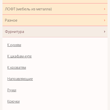
ЛОФТ (мебель из металла)
Разное
Фурнитура
К кухням
К шкафам-купе
К кроватям
Направляющие
Ручки
Крючки