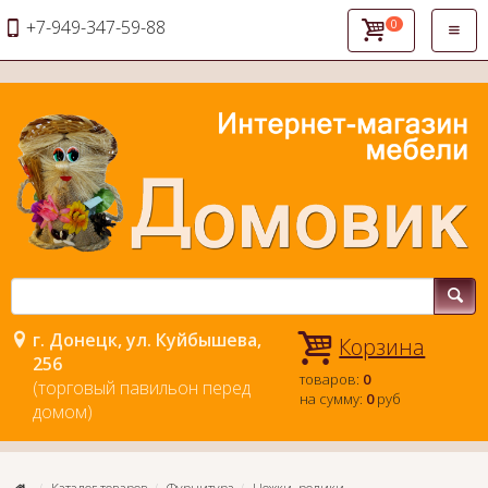
+7-949-347-59-88
0
Откры
навиг
г. Донецк, ул. Куйбышева,
Корзина
256
товаров:
0
(торговый павильон перед
на сумму:
0
руб
домом)