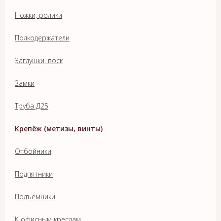
Ножки, ролики
Полкодержатели
Заглушки, воск
Замки
Труба Д25
Крепёж (метизы, винты)
Отбойники
Подпятники
Подъёмники
К офисным креслам