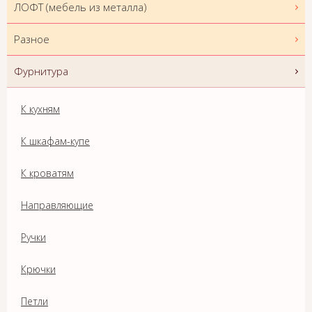
ЛОФТ (мебель из металла)
Разное
Фурнитура
К кухням
К шкафам-купе
К кроватям
Направляющие
Ручки
Крючки
Петли