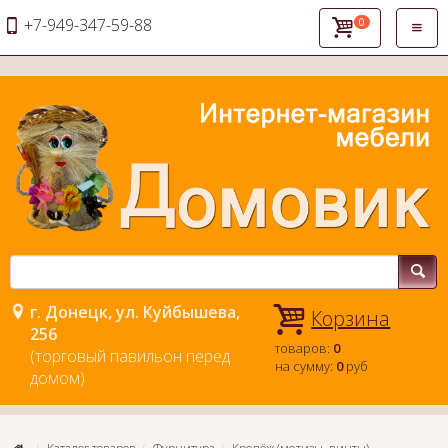
+7-949-347-59-88
0
Откры
навиг
г. Донецк, ул. Куйбышева,
Корзина
256
товаров:
0
(торговый павильон перед
на сумму:
0
руб
домом)