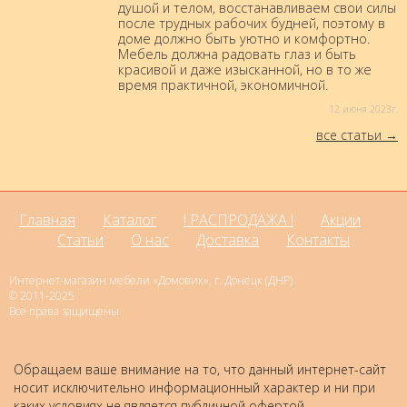
душой и телом, восстанавливаем свои силы
после трудных рабочих будней, поэтому в
доме должно быть уютно и комфортно.
Мебель должна радовать глаз и быть
красивой и даже изысканной, но в то же
время практичной, экономичной.
12 июня 2023г.
все статьи
Главная
Каталог
! РАСПРОДАЖА !
Акции
Статьи
О нас
Доставка
Контакты
Интернет-магазин мебели «Домовик», г. Донецк (ДНР)
© 2011-2025
Все права защищены
Обращаем ваше внимание на то, что данный интернет-сайт
носит исключительно информационный характер и ни при
каких условиях не является публичной офертой,