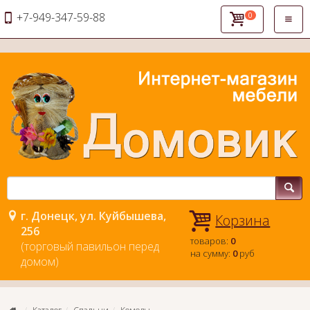
+7-949-347-59-88
0
Откры
навиг
г. Донецк, ул. Куйбышева,
Корзина
256
товаров:
0
(торговый павильон перед
на сумму:
0
руб
домом)